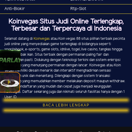
Anti-Blokir
Rtp-Slot
Koinvegas Situs Judi Online Terlengkap,
Terbesar dan Terpercaya di Indonesia
Selamat datang di
Koinvegas
atau Koin vegas 88 situs pilihan terbaik pecinta
judi online yang menyediakan game terlengkap di bidangnya seperti
sportsbook, e-sports, game slots, idnlive, togel, live casino, tangkas hingga
game tembak ikan. Situs terbaik dengan permainan paling fair dan
kemenangan pasti. Didukung dengan teknologi terkini dan sistem enkripsi
terlengkap yang menunjang permainan dengan lancar. Koinvegas atau Koin
Vegas memiliki desain menarik dan interaktif menghadirkan sensasi
permainan unik dan menantang. Dilengkapi dengan sistem transaksi
terlengkap yang memudahkan member melakukan deposit maupun withdraw.
Proses pendaftaran yang mudah dan cepat juga menjadi keunggulan
Koinvegas. Daftar sekarang juga dan nikmati seluruh fasilitas hanya dengan 1
User ID.
BACA LEBIH LENGKAP